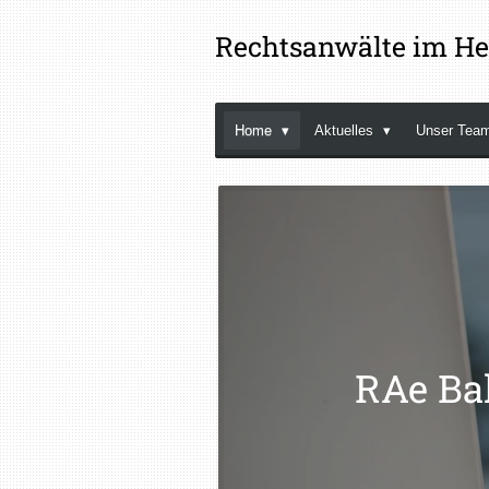
Zum
Rechtsanwälte im He
Hauptinhalt
springen
Home
Aktuelles
Unser Tea
RAe Bal